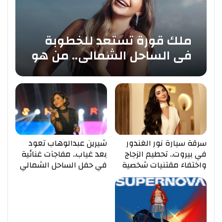
ملك قورة تستعد للخطوبة
في الساحل الشمالي.. من هو
عريسها يوسف عثمان؟
سرقة سيارة نور الغندور
شيرين عبدالوهاب تعود
في بيروت.. تحطيم الزجاج
بعد غياب.. مفاجآت غنائية
واختفاء مقتنيات شخصية
في حفل الساحل الشمالي