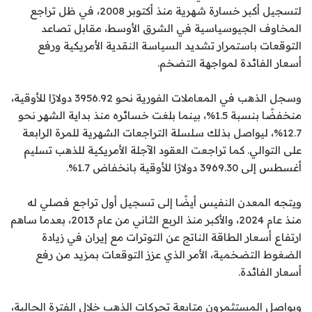
لتسجيل أكبر خسارة شهرية منذ أكتوبر 2008، في ظل تراجع
المخاوف الجيوسياسية في الشرق الأوسط، مقابل تصاعد
التوقعات باستمرار تشديد السياسة النقدية الأمريكية ورفع
أسعار الفائدة لمواجهة التضخم.
وسجل الذهب في المعاملات الفورية نحو 3956.92 دولارًا للأوقية،
منخفضًا بنسبة 1.5%، بينما بلغت خسائره منذ بداية الشهر نحو
12.7%، ليواصل بذلك سلسلة التراجعات الشهرية للمرة الرابعة
على التوالي. كما تراجعت العقود الآجلة الأمريكية للذهب تسليم
أغسطس إلى 3969.30 دولارًا للأوقية بانخفاض 1.7%.
ويتجه المعدن النفيس أيضًا إلى تسجيل أول تراجع فصلي له
منذ عام 2024، والأكبر منذ الربع الثاني من عام 2013، بعدما ساهم
ارتفاع أسعار الطاقة الناتج عن التوترات مع إيران في زيادة
الضغوط التضخمية، الأمر الذي عزز التوقعات بمزيد من رفع
أسعار الفائدة.
ويواصل المستثمرون متابعة تحركات الذهب خلال الفترة الحالية،