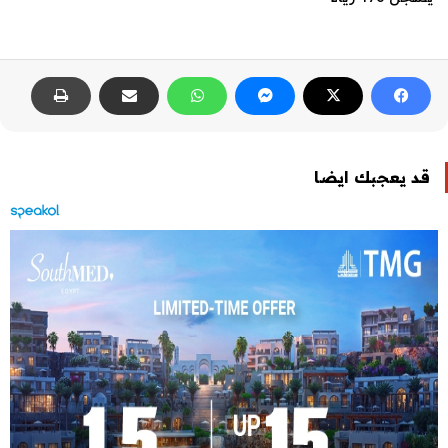
قد يعجبك ايضا