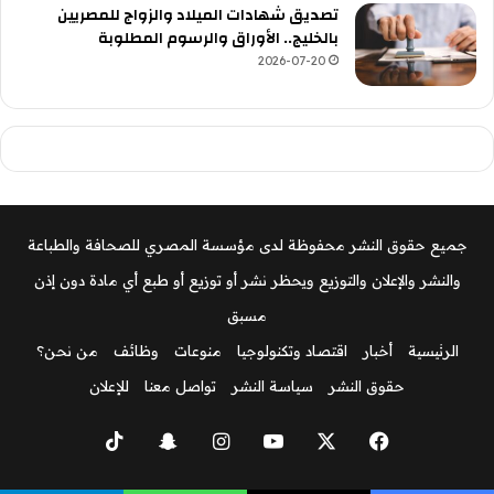
تصديق شهادات الميلاد والزواج للمصريين
بالخليج.. الأوراق والرسوم المطلوبة
2026-07-20
جميع حقوق النشر محفوظة لدى مؤسسة المصري للصحافة والطباعة
والنشر والإعلان والتوزيع ويحظر نشر أو توزيع أو طبع أي مادة دون إذن
مسبق
الرئيسية
أخبار
اقتصاد وتكنولوجيا
منوعات
وظائف
من نحن؟
حقوق النشر
سياسة النشر
تواصل معنا
للإعلان
‫X
فيسبوك
‫YouTube
انستقرام
سناب
‫TikTok
تشات