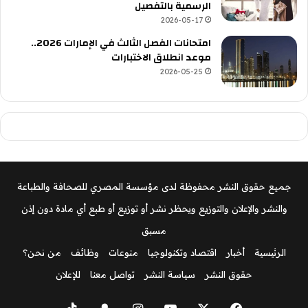
الرسمية بالتفصيل
2026-05-17
امتحانات الفصل الثالث في الإمارات 2026..
موعد انطلاق الاختبارات
2026-05-25
جميع حقوق النشر محفوظة لدى مؤسسة المصري للصحافة والطباعة
والنشر والإعلان والتوزيع ويحظر نشر أو توزيع أو طبع أي مادة دون إذن
مسبق
الرئيسية
أخبار
اقتصاد وتكنولوجيا
منوعات
وظائف
من نحن؟
حقوق النشر
سياسة النشر
تواصل معنا
للإعلان
‫X
فيسبوك
‫YouTube
انستقرام
سناب
‫TikTok