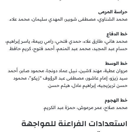
حراسة المرمى
محمد الشناوي، مصطفى شوبير، المهدي سليمان، محمد علاء.
خط الدفاع
محمد هاني، طارق علاء، حمدي فتحي، رامي ربيعة، ياسر إبراهيم،
حسام عبد المجيد، محمد عبد المنعم، أحمد فتوح، كريم حافظ.
خط الوسط
مروان عطية، مهند لاشين، نبيل عماد دونجا، محمود صابر، أحمد
سيد زيزو، إمام عاشور، مصطفى عبد الرؤوف “زيكو”، محمود
حسن تريزيجيه، إبراهيم عادل، هيثم حسن.
خط الهجوم
محمد صلاح، عمر مرموش، حمزة عبد الكريم.
استعدادات الفراعنة للمواجهة