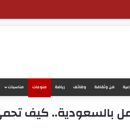
عية
فن وثقافة
وظائف
رياضة
منوعات
مناسبات
مل بالسعودية.. كيف تح