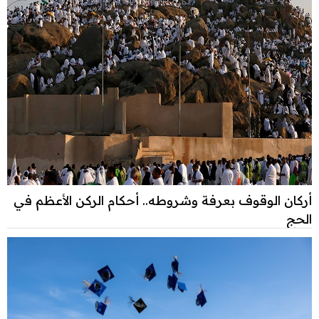
أركان الوقوف بعرفة وشروطه.. أحكام الركن الأعظم في
الحج