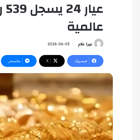
عي
عالمية
نورا علام
2026-06-03
فيسبوك
‫X
ماسنجر