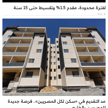
لفترة محدودة، مقدم 1.5% وتقسيط حتى 15 سنة
TMG
مد التقديم في «سكن لكل المصريين».. فرصة جديدة
للمصريين بالخليج