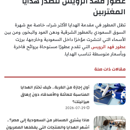
عطور فهد الرويس تتصدر هدايا
المغتربين
تظل العطور في مقدمة الهدايا الأكثر شراء، خاصة مع شهرة
السوق السعودي بالعطور الشرقية ودهن العود والبخور، ومن بين
الأسماء التي انتشرت مؤخرًا داخل السعودية وخارجها، برزت
عطور فهد الرويس
التي تقدم عطورًا مستوحاة بروائح فاخرة
وبأسعار متوسطة تناسب الهدايا.
مقالات ذات صلة
أول إجازة من الغربة.. كيف تختار الهدايا
المناسبة للعائلة والأصدقاء دون إرهاق
ميزانيتك؟
2026-07-29
ماذا يشتري المسافر من السعودية إلى مصر؟..
أشهر الهدايا والمنتجات التي يفضلها المصريون