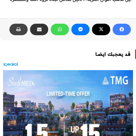
قد يعجبك ايضا