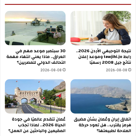
نتيجة التوجيهي الأردن 2026..
30 سبتمبر موعد مهم في
رابط tawjihi.jo وموعد إعلان
العراق.. ماذا يعني انتهاء مهمة
نتائج جيل 2008 رسميًا
التحالف الدولي للمصريين؟
2026-08-08
2026-08-08
اتفاق إيران وعُمان بشأن مضيق
عُمان تتقدم عالميًا في جودة
هرمز يقترب.. هل تعود حركة
الحياة 2026.. لماذا تجذب
الملاحة لطبيعتها؟
المقيمين والباحثين عن العمل؟