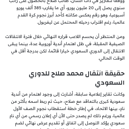
ووفقا لتقارير في ذات الشأن، طالب صلاح بالحصول على راتب
سنوي يصل إلى 20 مليون يورو، أي ما يقارب 385 ألف يورو
أسبوعيا، وهو رقم يعكس مكانته كأحد أبرز نجوم كرة القدم
عالميا، رغم اقتراب رحيله المحتمل عن ليفربول.
ومن المنتظر أن يحسم اللاعب قراره النهائي خلال فترة الانتقالات
الصيفية المقبلة، في ظل اهتمام أندية أوروبية عدة، بينما يبقى
الانتقال إلى الدوري السعودي خيارا قائما، لكن بدرجة أقل في
الوقت الحالي.
حقيقة انتقال محمد صلاح للدوري
السعودي
وكانت تقاير إعلامية سابقة، أشارت إلى وجود اهتمام من أندية
سعودية كبرى بالتعاقد مع صلاح، حيث تم ربط اسمه بأكثر من
نادٍ، بينها
الاتحاد
، في إطار خطة استقطاب نجوم الصف الأول
عالميا، ورغم ذلك لم يصدر حتى الآن أي إعلان رسمي من أي نادٍ
سعودي يؤكد التوصل إلى اتفاق أو تقديم عرض نهائي لضم