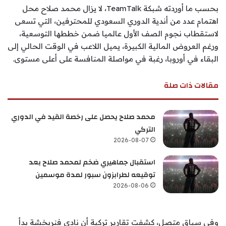
بحسب ما أوردته شبكة
TeamTalk
، لا يزال محمد صلاح محل
اهتمام عدد من أندية
الدوري السعودي للمحترفين
، التي تسعى
لاستقطاب نجوم الصف الأول عالميا ضمن خططها التوسعية،
ورغم العروض المالية الكبيرة، يميل اللاعب في الوقت الحالي إلى
البقاء في أوروبا، رغبة في مواصلة المنافسة على أعلى مستوى.
مقالات ذات صلة
محمد صلاح يحصل على رخصة القيد في الدوري
التركي
2026-08-07
استقبال جماهيري ضخم لمحمد صلاح بعد
توقيعه لطرابزون سبور لمدة موسمين
2026-08-06
وفي سياق متصل، كشفت تقارير تركية أن نادي
فنربخشة
بدأ