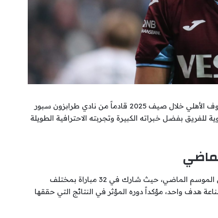
وكان اللاعب البالغ من العمر 31 عاماً قد عاد إلى صفوف الأهلي خلال صيف 2025 قادماً من نادي طرابزون سبور
م 2030، ليشكل إضافة قوية للفريق بفضل خبراته الكبيرة وتجربته الاحترافية الطويلة
لماضي
وقدم تريزيجيه مستويات لافتة بقميص الأهلي خلال الموسم الماضي، حيث شارك في 32 مباراة بمختلف
18 هدفاً، إلى جانب صناعة هدف واحد، مؤكداً دوره المؤثر في النتائج التي حققها