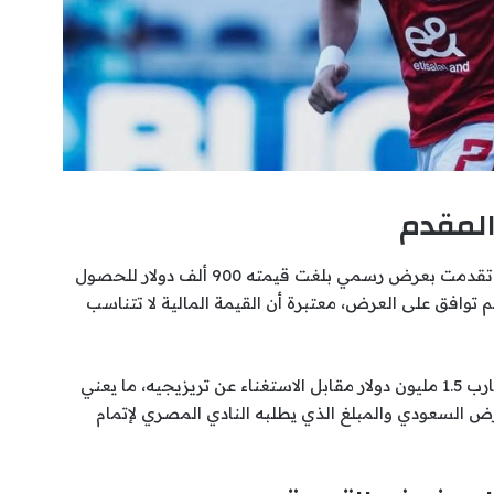
المقدم
كشفت تقارير إعلامية مصرية أن إدارة نادي الرياض تقدمت بعرض رسمي بلغت قيمته 900 ألف دولار للحصول
لم توافق على العرض، معتبرة أن القيمة المالية لا تتناسب
وأبدى مسؤولو الأهلي تمسكهم بالحصول على ما يقارب 1.5 مليون دولار مقابل الاستغناء عن تريزيجيه، ما يعني
و 600 ألف دولار بين العرض السعودي والمبلغ الذي يطلبه النادي المصري لإتمام