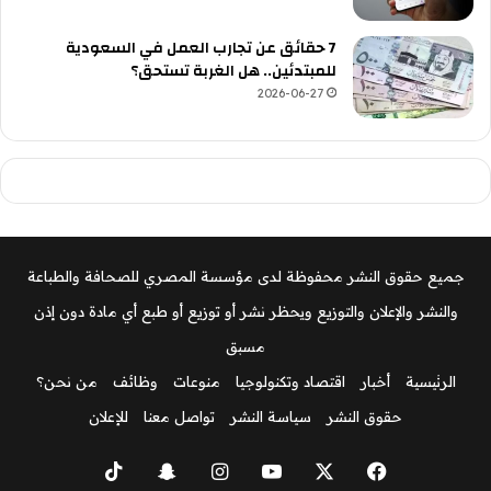
7 حقائق عن تجارب العمل في السعودية
للمبتدئين.. هل الغربة تستحق؟
2026-06-27
جميع حقوق النشر محفوظة لدى مؤسسة المصري للصحافة والطباعة
والنشر والإعلان والتوزيع ويحظر نشر أو توزيع أو طبع أي مادة دون إذن
مسبق
الرئيسية
أخبار
اقتصاد وتكنولوجيا
منوعات
وظائف
من نحن؟
حقوق النشر
سياسة النشر
تواصل معنا
للإعلان
‫X
فيسبوك
‫YouTube
انستقرام
سناب
‫TikTok