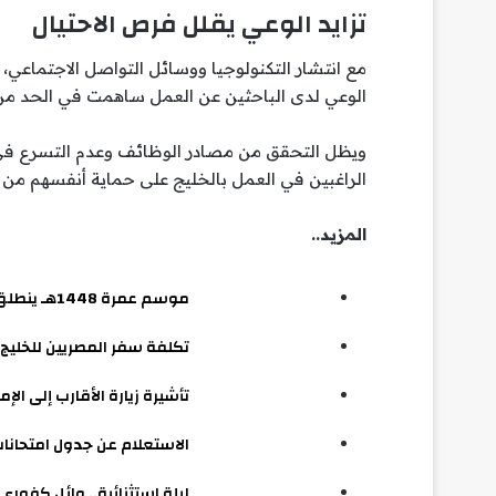
تزايد الوعي يقلل فرص الاحتيال
مع انتشار التكنولوجيا ووسائل التواصل الاجتماعي، 
الوعي لدى الباحثين عن العمل ساهمت في الحد من ا
ويظل التحقق من مصادر الوظائف وعدم التسرع في ا
الراغبين في العمل بالخليج على حماية أنفسهم من
المزيد..
موسم عمرة 1448هـ ينطلق مبكرا.. جدول شامل للتأشيرات والدخول والمغادرة
تكلفة سفر المصريين للخليج..
تأشيرة زيارة الأقارب إلى الإ
الاستعلام عن جدول امتحانات ا
ليلة استثنائية.. وائل كفوري