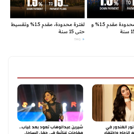
عرض لفترة محدودة مقدم 1.5% و
لفترة محدودة، مقدم 1.5% وتقسيط
حتى 15 سنة
TMG
ور الغندور في
شيرين عبدالوهاب تعود بعد غياب..
 الزجاج واختفاء
مفاجآت غنائية في حفل الساحل