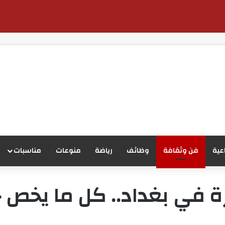
عية
فن وثقافة
وظائف
رياضة
منوعات
مناسبات
 في بغداد.. كل ما يخص 