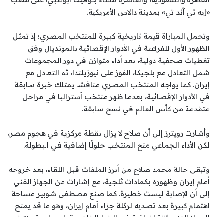
«إيه تي آند تي» بمدينة دالاس الأمريكية.
وتحمل المباراة قيمة تاريخية كبيرة للمنتخب المصري؛ إذ تمثل
الظهور الأول للفراعنة في الأدوار الإقصائية بالمونديال وفق
تغطيات صحفية دولية، بعد أداء متوازن في دور المجموعات
شمل التعادل مع بلجيكا، الفوز على نيوزيلندا، ثم التعادل مع
إيران. كما يواجه المنتخب المصري منافسًا يمتلك خبرة سابقة
في الأدوار الإقصائية، بعدما ظهر منتخب أستراليا في مراحل
متقدمة من كأس العالم في نسخ سابقة.
وأشارت رويترز إلى أن صلاح لا يزال نقطة مركزية في هجوم مصر،
لكن الأداء الجماعي منح المنتخب حلولًا إضافية في البطولة.
وتبقى حالة محمد صلاح من أبرز الملفات قبل اللقاء، بعد خروجه
أمام إيران وظهوره بكمادات ثلجية، مع إشارات من الجهاز الفني
إلى أن الإصابة ليست خطيرة. كما صنع مصطفى شوبير مساحة
اهتمام كبيرة بعد تصديه لركلة جزاء أمام إيران، وهو ما قد يمنح