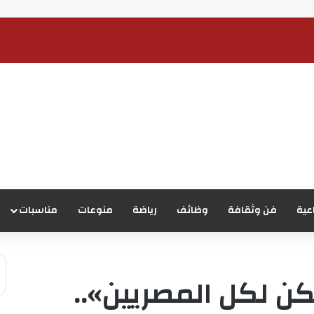
عية
فن وثقافة
وظائف
رياضة
منوعات
مناسبات
ن لكل المصريين»..