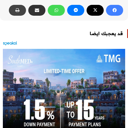
قد يعجبك ايضا