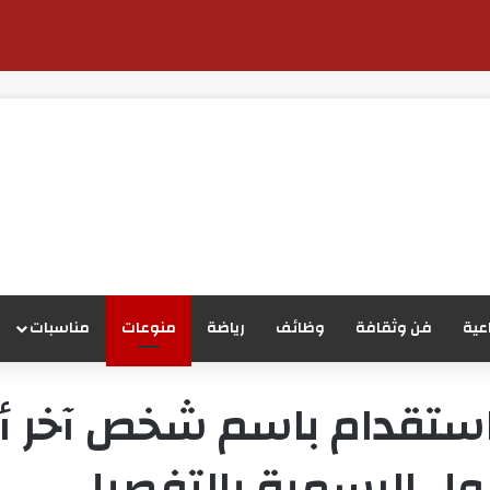
عية
فن وثقافة
وظائف
رياضة
منوعات
مناسبات
دام باسم شخص آخر أثناء