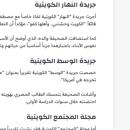
جريدة النهار الكويتية
أجرت جريدة “النهار” الكويتية لقاءً خاصاً مع مصطف
قائلاً: “الكويت وحشتني.. وأهلها كفو”، مؤكداً أن ال
كما استضافت الصحيفة والده، الذي أوضح أن الأ
نفوس الأبناء، باعتبارهما جزءاً أساسياً من حياتهم وتر
جريدة الوسط الكويتية
خصصت جريدة “الوسط” الكويتية تقريراً بعنوان: 
تخرجه في أمريكا”.
وأشادت الصحيفة بتمسك الطالب المصري بهويته الع
احتضنته خلال سنوات الدراسة الأولى.
مجلة المجتمع الكويتية
أما مجلة “المجتمع” الكويتية فقد نشرت تقريراً موسع