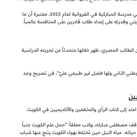
وأشار التقرير إلى أن مصطفى مبارك يُعد من خريجي مدرسة المباركية في الفروانية لعام 2022، معتبرة أن ما
ي وقدرته على إعداد طلاب قادرين على المنافسة عالمياً.
الطالب المصري، ظهر خلالها متحدثاً عن تجربته الدراسية
طني الثاني ولها فضل غير طبيعي عليّ”، في تصريح وجد
ين
امتد إلى كتاب الرأي والمثقفين والأكاديميين في الكويت.
قف مصطفى مبارك، وكتب معلقاً: “حمل علم الكويت جنباً
ته.. مياه النيل حين تختلط بهواء الكويت ينتج عنها شباب