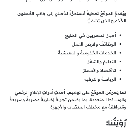
ويُقدّمُ الموقعُ تَغطيةً مُستمرَّةً للأخبارِ، إلى جَانبِ المُحتوى
الخَدَميّ الذي يَشمَلُ:
أخبارَ المصريين في الخليج
الوظائفَ وفرصَ العمل
الخدماتِ الحُكوميةَ والمَعيشيةَ
التعليمَ والسَّفَرَ
الاقتصادَ والأسعارَ
الرياضةَ والترفيه
كما يَحرصُ الموقعُ على توظيفِ أحدثِ أدواتِ الإعلامِ الرقميّ
والوسائطِ المتعددةِ، بما يضمن تجربةً إخباريةً عصريةً وسريعةً
ومُتوَافقةً مع مختلفِ المِنَصَّاتِ والأجهزةِ.
رُؤيَتُنا: