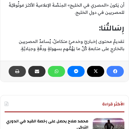
أن يَكونَ «المصري في الخليج» المِنَصَّةَ الإعلاميةَ الأكثرَ مَوثُوقيّةً
للمصريين في دولِ الخليج.
رِسَالتُنا:
تقديمُ محتوى إخباريّ وخدميّ متكاملٌ، يُساعدُ المصريين
بالخارجِ على متابعةِ كُلِّ ما يَهُمُّهم بسهولةٍ ودِقّةٍ وحِيَاديّةٍ.
الأكثر قراءة
محمد صلاح يحصل على رخصة القيد في الدوري
التركي