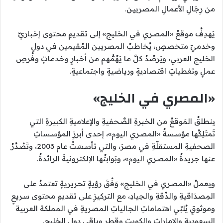
من رِجَالِ الأعمالِ المصريين.
يَهدِفُ موقعُ «المصري في الخليج» إلى تقديمِ محتوى إخباريّ
وخدميّ متخصصٍ، يُخاطبُ المصريين المُقيمين في دولِ
الخليج العربي، ويَرصُدُ كلَّ ما يَهُمُّهم من أخبارٍ وخدماتٍ وفُرصِ
عملٍ وتغطياتٍ اقتصاديةٍ ورياضيةٍ واجتماعيةٍ.
«المصري في الخليج»
ينطلقُ المَوقعُ من الخبرةِ الصَّحفيةِ والإعلاميةِ الكبيرةِ التي
تَمتَلِكُها مؤسسةُ «المصري اليوم»، إحدى أبرزِ المؤسساتِ
الصحفيةِ المستقلّةِ في مصرَ، والتي تأسسَتْ عام 2003، وتَصْدُرُ
عنها جريدةُ «المصري اليوم»، وبَوابتُها الإلكترونيةَ الرائدةُ.
ويعملُ «المصري في الخليج» وَفْقَ رؤيةٍ تحريريةٍ تعتمدُ على
المِصدَاقيةِ والدِّقةِ والحِيادِ، مع التركيزِ على تقديمِ محتوى سريعٍ
وموثوقٍ يُلبّي اهتماماتِ الجالياتِ المصريةِ في المملكة العربية
السعودية والإمارات والكويت وقطر وباقي دولِ الخليج.