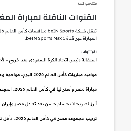
منتخب كندا
القنوات الناقلة لمباراة الم
المباراة عبر قناة beIN Sports Max 1.
اقرأ أيضا:
استقالة رئيس اتحاد الكرة السعودي بعد خروج «الأخضر
مواعيد مباريات كأس العالم 2026 اليوم.. مواجهة وحيدة في افتتاح دور الـ32
مباراة مصر وأستراليا في كأس العالم 2026.. الموعد والقنوات وتفاصيل دور الـ32
أبرز تصريحات حسام حسن بعد تعادل مصر وإيران وتأهل «الفراعنة
ترتيب مجموعة مصر في كأس العالم 2026.. تأهل تاريخي لـ«الفراعنة» إلى دور الـ32