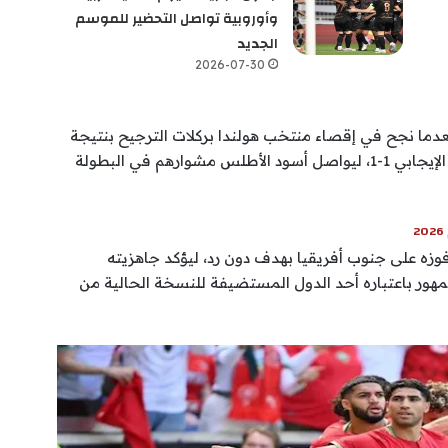
وأوروبية تواصل التحضير للموسم
الجديد
2026-07-30
دما نجح في إقصاء منتخب هولندا بركلات الترجيح بنتيجة
4-2، عقب انتهاء الوقتين الأصلي والإضافي بالتعادل الإيجابي 1-1، ليواصل أسود الأطلس مشوارهم في البطولة
فوزه على جنوب أفريقيا بهدف دون رد، ليؤكد جاهزيته
هور باعتباره أحد الدول المستضيفة للنسخة الحالية من