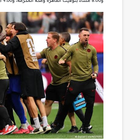
و8:00 مساء بتوقيت القاهرة ومكة المكرمة، و9:00 مساءً بتوقيت أبوظبي.