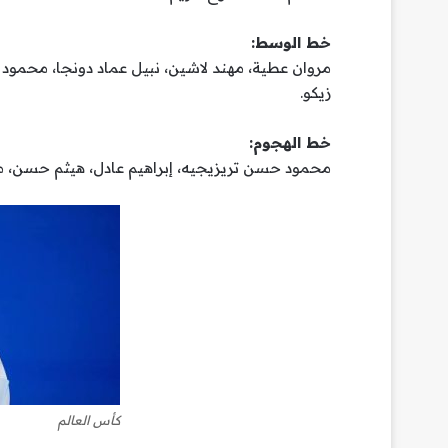
خط الوسط:
مروان عطية، مهند لاشين، نبيل عماد دونجا، محمود
زيكو.
خط الهجوم:
محمود حسن تريزيجيه، إبراهيم عادل، هيثم حسن، م
كأس العالم