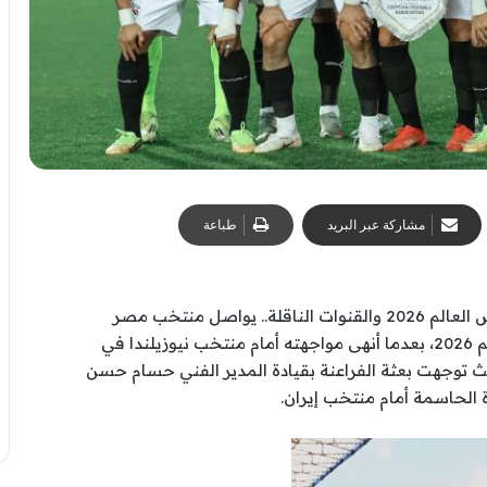
مشاركة عبر البريد
طباعة
موعد مباراة منتخب مصر القادمة ضد إيران في كأس العالم 2026 والقنوات الناقلة.. يواصل منتخب مصر
استعداداته لاستكمال مشواره في بطولة كأس العالم 2026، بعدما أنهى مواجهته أمام منتخب نيوزيلندا في
ث توجهت بعثة الفراعنة بقيادة المدير الفني حسام حسن
ة الحاسمة أمام منتخب إيران.