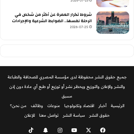
2026-07-23
شروط تكرار العمرة عن أكثر من شخص في
الرحلة نفسها.. الضوابط الشرعية والإجراءات
2026-07-25
جميع حقوق النشر محفوظة لدى مؤسسة المصري للصحافة والطباعة
والنشر والإعلان والتوزيع ويحظر نشر أو توزيع أو طبع أي مادة دون إذن
مسبق
الرئيسية
أخبار
اقتصاد وتكنولوجيا
منوعات
وظائف
من نحن؟
حقوق النشر
سياسة النشر
تواصل معنا
للإعلان
‫X
فيسبوك
‫YouTube
انستقرام
سناب
‫TikTok