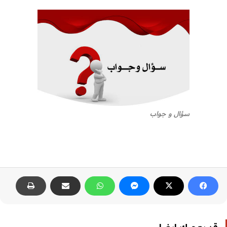
سؤال و جواب
قد يعجبك ايضا