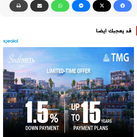
قد يعجبك ايضا