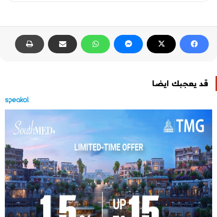
قد يعجبك ايضا