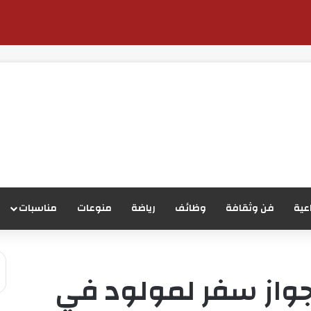
عية
فن وثقافة
وظائف
رياضة
منوعات
مناسبات
واز سفر لمولود في