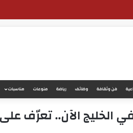
عية
فن وثقافة
وظائف
رياضة
منوعات
مناسبات
الخليج الآن.. تعرّف على 