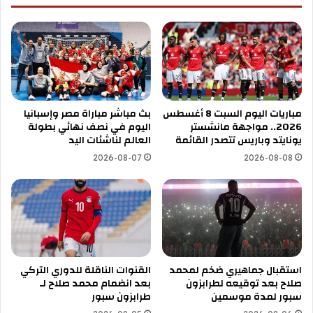
مباريات اليوم السبت 8 أغسطس
بث مباشر مباراة مصر وإسبانيا
2026.. مواجهة مانشستر
اليوم في نصف نهائي بطولة
يونايتد وباريس تتصدر القائمة
العالم لناشئات اليد
2026-08-07
2026-08-08
استقبال جماهيري ضخم لمحمد
القنوات الناقلة للدوري التركي
صلاح بعد توقيعه لطرابزون
بعد انضمام محمد صلاح لـ
سبور لمدة موسمين
طرابزون سبور