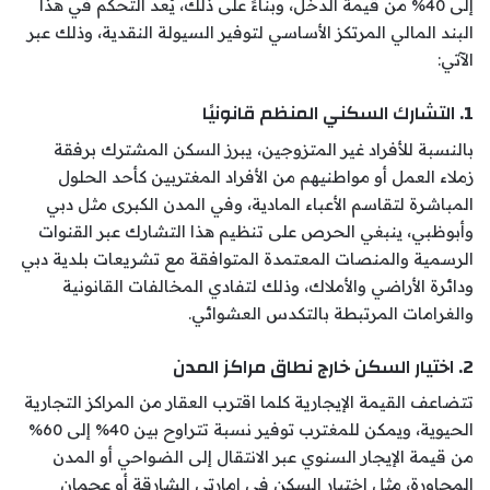
إلى 40% من قيمة الدخل، وبناءً على ذلك، يُعد التحكم في هذا
البند المالي المرتكز الأساسي لتوفير السيولة النقدية، وذلك عبر
الآتي:
1. التشارك السكني المنظم قانونيًا
بالنسبة للأفراد غير المتزوجين، يبرز السكن المشترك برفقة
زملاء العمل أو مواطنيهم من الأفراد المغتربين كأحد الحلول
المباشرة لتقاسم الأعباء المادية، وفي المدن الكبرى مثل دبي
وأبوظبي، ينبغي الحرص على تنظيم هذا التشارك عبر القنوات
الرسمية والمنصات المعتمدة المتوافقة مع تشريعات بلدية دبي
ودائرة الأراضي والأملاك، وذلك لتفادي المخالفات القانونية
والغرامات المرتبطة بالتكدس العشوائي.
2. اختيار السكن خارج نطاق مراكز المدن
تتضاعف القيمة الإيجارية كلما اقترب العقار من المراكز التجارية
الحيوية، ويمكن للمغترب توفير نسبة تتراوح بين 40% إلى 60%
من قيمة الإيجار السنوي عبر الانتقال إلى الضواحي أو المدن
المجاورة، مثل اختيار السكن في إمارتي الشارقة أو عجمان