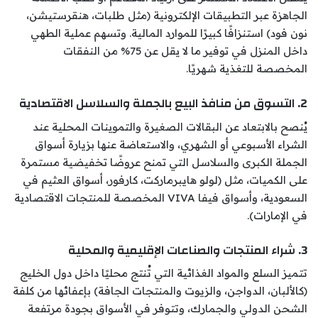
الجاهزة عبر التطبيقات الإلكترونية (مثل طلبات، هنقرستيشن،
نون فود) استنزافًا كبيرًا للموارد المالية. وتسهم عملية الطهي
داخل المنزل في توفير ما لا يقل عن 75% من النفقات
المخصصة للتغذية شهريًا.
2. التسوق من منافذ البيع بالجملة والسلاسل الاقتصادية
يُنصح بالابتعاد عن البقالات الصغيرة والتموينات المحلية عند
الشراء الأسبوعي أو الشهري، والاستعاضة عنها بزيارة أسواق
الجملة الكبرى والسلاسل التي تمنح عروضًا تخفيضية مستمرة
على الكميات، مثل (لولو هايبرماركت، كارفور، أسواق العثيم في
السعودية، وأسواق فيفا VIVA المخصصة للمنتجات الاقتصادية
في الإمارات).
3. شراء المنتجات والصناعات الإقليمية والمحلية
تتميز السلع والمواد الغذائية التي تُنتج محليًا داخل دول الخليج
(كالألبان، الدواجن، والزيوت والمنتجات الجافة) بإعفائها من كلفة
الشحن الدولي والجمارك، وتتوفر في الأسواق بجودة مرتفعة