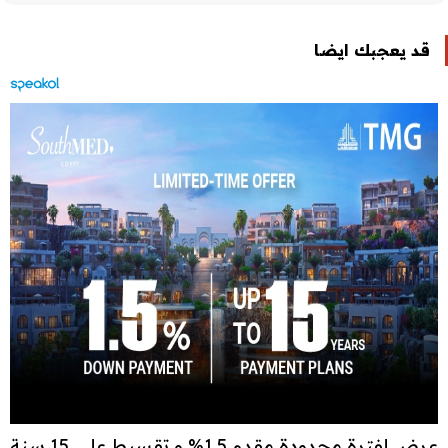
قد يعجبك ايضا
عرض لفترة محدودة مقدم 1.5% و تقسيط علي 15 سنة