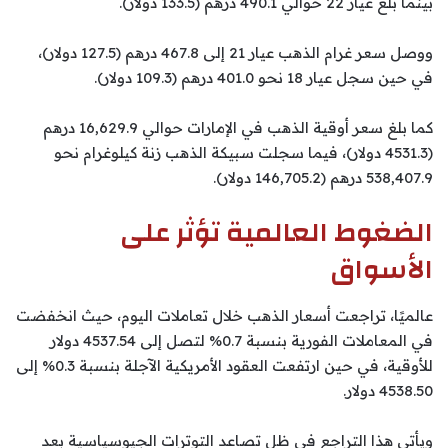
بينما بلغ عيار 22 حوالي 490.1 درهم (133.5 دولار).
ووصل سعر غرام الذهب عيار 21 إلى 467.8 درهم (127.5 دولار)،
في حين سجل عيار 18 نحو 401.0 درهم (109.3 دولار).
كما بلغ سعر أوقية الذهب في الإمارات حوالي 16,629.9 درهم
(4531.3 دولار)، فيما سجلت سبيكة الذهب زنة كيلوغرام نحو
538,407.9 درهم (146,705.2 دولار).
الضغوط العالمية تؤثر على
الأسواق
عالميًا، تراجعت أسعار الذهب خلال تعاملات اليوم، حيث انخفضت
في المعاملات الفورية بنسبة 0.7% لتصل إلى 4537.54 دولار
للأوقية، في حين ارتفعت العقود الأمريكية الآجلة بنسبة 0.3% إلى
4538.50 دولار.
ويأتي هذا التراجع في ظل تصاعد التوترات الجيوسياسية بعد