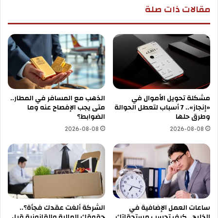
مقالات ذات صلة
مشكلة تحويل الأموال في
الذهب مع المسافر في المطار..
«إنجاز».. 7 أسباب لتعطل الحوالة
متى يجب الإفصاح عنه وما
وطرق حلها
الضوابط؟
2026-08-08
2026-08-08
ساعات العمل الإضافية في
الشركة ألغت عقدك فجأة؟..
الخليج.. كيف تحسب مستحقاتك
حقوقك المالية والقانونية قبل