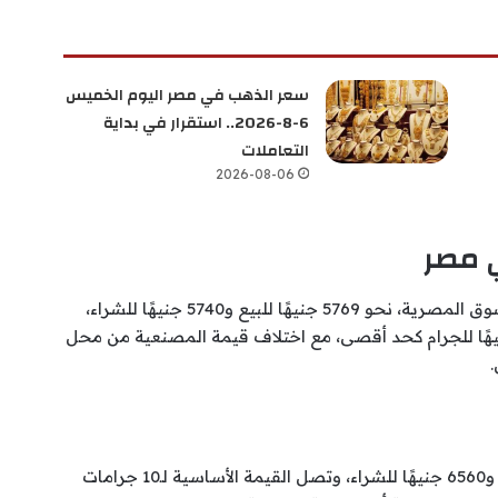
سعر الذهب في مصر اليوم الخميس
6-8-2026.. استقرار في بداية
التعاملات
2026-08-06
سجل سعر جرام الذهب عيار 21، الأكثر تداولًا في السوق المصرية، نحو 5769 جنيهًا للبيع و5740 جنيهًا للشراء،
عر عيار 21 بالمصنعية إلى حوالي 5960 جنيهًا للجرام كحد أقصى، مع اختلاف قيمة المصنعية من محل
بلغ سعر جرام الذهب عيار 24 نحو 6594 جنيهًا للبيع و6560 جنيهًا للشراء، وتصل القيمة الأساسية لـ10 جرامات