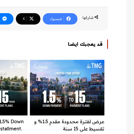
شاركها
فيسبوك
‫X
قد يعجبك ايضا
عرض لفترة محدودة مقدم 1.5% و
 1.5% Down
تقسيط علي 15 سنة
stallment.