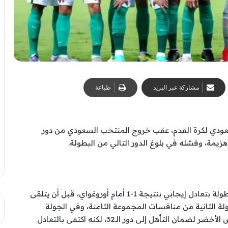
مشاركة عبر البريد
طباعة
سعودي لكرة القدم، عقب خروج المنتخب السعودي من دور
زيمة، وفشله في بلوغ الدور التالي من البطولة.
وكان المنتخب السعودي قد استهل مشواره في البطولة بتعادل إيجابي بنتيجة 1-1 أمام أوروغواي، قبل أن يتلقى
أهداف دون رد في الجولة الثانية من منافسات المجموعة الثامنة، وفي الجولة
الأخيرة، احتاج “الأخضر” إلى الفوز على منتخب الرأس الأخضر لضمان التأهل إلى دور الـ32، لكنه اكتفى بالتعادل