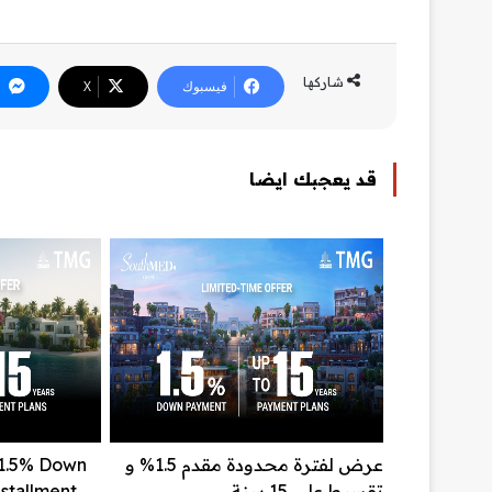
شاركها
فيسبوك
‫X
قد يعجبك ايضا
عرض لفترة محدودة مقدم 1.5% و
 1.5% Down
تقسيط علي 15 سنة
stallment.