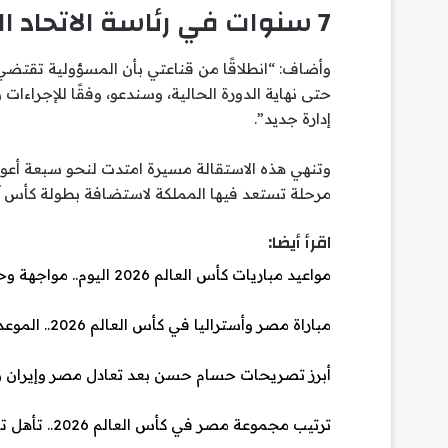
7 سنوات في رئاسة الاتحاد السعودي
وأضاف: “انطلاقًا من قناعتي بأن المسؤولية تقتضي
حتى نهاية الدورة الحالية، وسندعو، وفقًا للإجراءات
إدارة جديد”.
وتنهي هذه الاستقالة مسيرة امتدت لنحو سبعة أعوام
مرحلة تستعد فيها المملكة لاستضافة بطولة كأس آس
اقرأ أيضا:
مواعيد مباريات كأس العالم 2026 اليوم.. مواجهة وحيدة في افتتاح دور الـ32
مباراة مصر وأستراليا في كأس العالم 2026.. الموعد والقنوات وتفاصيل دور الـ32
أبرز تصريحات حسام حسن بعد تعادل مصر وإيران وتأهل «الفراعنة
ترتيب مجموعة مصر في كأس العالم 2026.. تأهل تاريخي لـ«الفراعنة» إلى دور الـ32