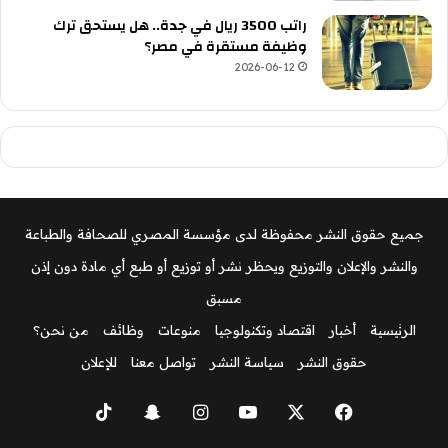
راتب 3500 ريال في جدة.. هل يستحق ترك
وظيفة مستقرة في مصر؟
2026-06-12
جميع حقوق النشر محفوظة لدى مؤسسة المصري للصحافة والطباعة
والنشر والإعلان والتوزيع ويحظر نشر أو توزيع أو طبع أي مادة دون إذن
مسبق
الرئيسية
أخبار
اقتصاد وتكنولوجيا
منوعات
وظائف
من نحن؟
حقوق النشر
سياسة النشر
تواصل معنا
للإعلان
‫X
فيسبوك
‫YouTube
انستقرام
سناب
‫TikTok