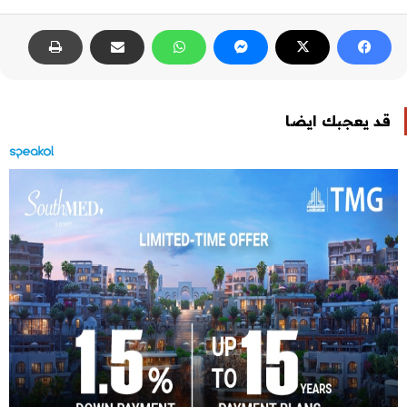
قد يعجبك ايضا