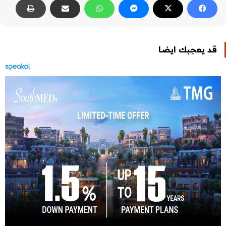
قد يعجبك ايضا