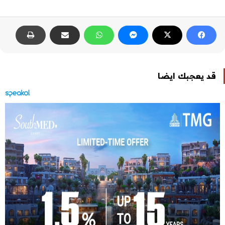
قد يعجبك ايضا