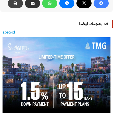
قد يعجبك ايضا