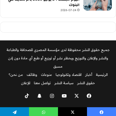
البنوك
2026-07-24
جميع حقوق النشر محفوظة لدى مؤسسة المصري للصحافة والطباعة
والنشر والإعلان والتوزيع ويحظر نشر أو توزيع أو طبع أي مادة دون إذن
مسبق
الرئيسية
أخبار
اقتصاد وتكنولوجيا
منوعات
وظائف
من نحن؟
حقوق النشر
سياسة النشر
تواصل معنا
للإعلان
‫X
فيسبوك
‫YouTube
انستقرام
سناب
‫TikTok
تشات