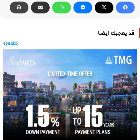
قد يعجبك ايضا