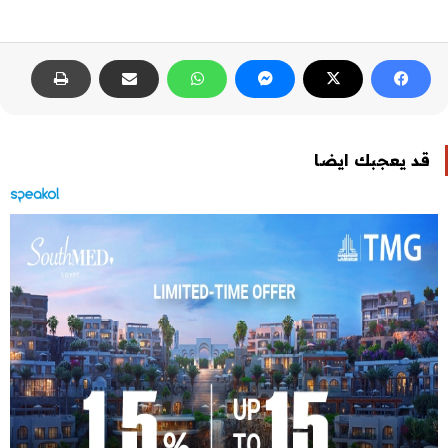
قد يعجبك ايضا