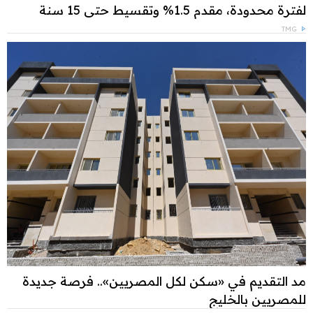
لفترة محدودة، مقدم 1.5% وتقسيط حتى 15 سنة
TMG
مد التقديم في «سكن لكل المصريين».. فرصة جديدة
للمصريين بالخليج