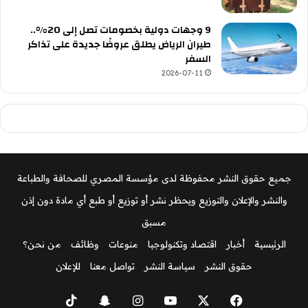
9 وجهات دولية بخصومات تصل إلى 20%..
طيران الرياض يطلق عروضًا جديدة على تذاكر
السفر
2026-07-11
جميع حقوق النشر محفوظة لدى مؤسسة المصري للصحافة والطباعة
والنشر والإعلان والتوزيع ويحظر نشر أو توزيع أو طبع أي مادة دون إذن
مسبق
الرئيسية
أخبار
اقتصاد وتكنولوجيا
منوعات
وظائف
من نحن؟
حقوق النشر
سياسة النشر
تواصل معنا
للإعلان
‫X
فيسبوك
‫YouTube
انستقرام
سناب
‫TikTok