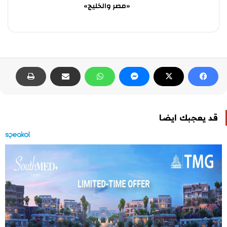
«مصر والخليج»
قد يعجبك ايضا