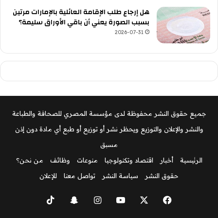
هل إرجاع طلب الإقامة العائلية بالإمارات مرتين
بسبب الصورة يعني أن باقي الأوراق سليمة؟
2026-07-31
جميع حقوق النشر محفوظة لدى مؤسسة المصري للصحافة والطباعة
والنشر والإعلان والتوزيع ويحظر نشر أو توزيع أو طبع أي مادة دون إذن
مسبق
الرئيسية
أخبار
اقتصاد وتكنولوجيا
منوعات
وظائف
من نحن؟
حقوق النشر
سياسة النشر
تواصل معنا
للإعلان
‫X
فيسبوك
‫YouTube
انستقرام
سناب
‫TikTok