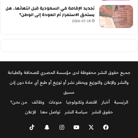
تجديد الإقامة في السعودية قبل انتهائها.. هل
يستحق الاستمرار أم العودة إلى الوطن؟
2026-07-18
جميع حقوق النشر محفوظة لدى مؤسسة المصري للصحافة والطباعة
والنشر والإعلان والتوزيع ويحظر نشر أو توزيع أو طبع أي مادة دون إذن
مسبق
الرئيسية
أخبار
اقتصاد وتكنولوجيا
منوعات
وظائف
من نحن؟
حقوق النشر
سياسة النشر
تواصل معنا
للإعلان
‫X
فيسبوك
‫YouTube
انستقرام
سناب
‫TikTok