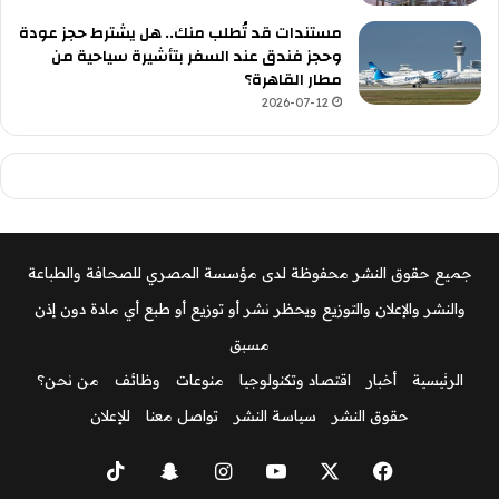
مستندات قد تُطلب منك.. هل يشترط حجز عودة
وحجز فندق عند السفر بتأشيرة سياحية من
مطار القاهرة؟
2026-07-12
جميع حقوق النشر محفوظة لدى مؤسسة المصري للصحافة والطباعة
والنشر والإعلان والتوزيع ويحظر نشر أو توزيع أو طبع أي مادة دون إذن
مسبق
الرئيسية
أخبار
اقتصاد وتكنولوجيا
منوعات
وظائف
من نحن؟
حقوق النشر
سياسة النشر
تواصل معنا
للإعلان
‫X
فيسبوك
‫YouTube
انستقرام
سناب
‫TikTok