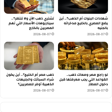
شهادات البنوك أم الذهب؟.. أين
تشتري ذهب الآن ولا تنتظر؟..
يضع المصري بالخليج مدخراته
سيناريوهات الأسعار التي تهم
بالجنيه
المصريين بالخارج
2026-08-07
2026-08-07
لو راجع مصر ومعاك ذهب..
ذهب مصر أم الخليج؟.. أين يكون
القواعد التي يجب معرفتها قبل
شراء السبائك والجنيهات
دخول المطار
الذهبية أوفر للمصريين؟
2026-08-07
2026-08-07