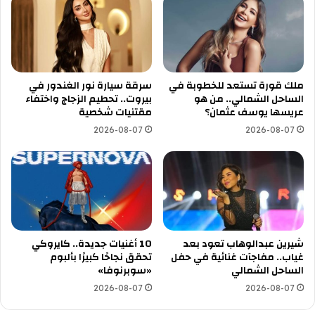
ملك قورة تستعد للخطوبة في
سرقة سيارة نور الغندور في
الساحل الشمالي.. من هو
بيروت.. تحطيم الزجاج واختفاء
عريسها يوسف عثمان؟
مقتنيات شخصية
2026-08-07
2026-08-07
شيرين عبدالوهاب تعود بعد
10 أغنيات جديدة.. كايروكي
غياب.. مفاجآت غنائية في حفل
تحقق نجاحًا كبيرًا بألبوم
الساحل الشمالي
«سوبرنوفا»
2026-08-07
2026-08-07