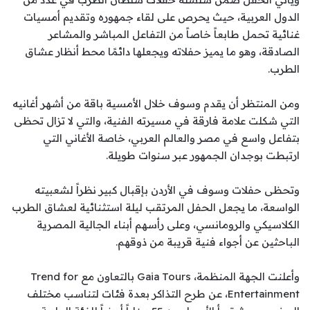
الدول العربية، حيث يحرص على لقاء جمهوره وتقديم أمسيات
غنائية تحمل طابعاً خاصاً من التفاعل المباشر والمشاعر
الصادقة، وهو ما يميز حفلاته ويجعلها دائمًا محط أنظار عشاق
الطرب.
ومن المنتظر أن يقدم وسوف خلال الأمسية باقة من أشهر أغانيه
التي شكلت علامة فارقة في مسيرته الفنية، والتي لا تزال تحظى
بتفاعل واسع في مصر والعالم العربي، خاصة الأغاني التي
ارتبطت بوجدان الجمهور عبر سنوات طويلة.
وتحظى حفلات وسوف في الأردن بإقبال كبير نظراً لشعبيته
الواسعة، ما يجعل الحفل المرتقب ليلة استثنائية لعشاق الطرب
الكلاسيكي والرومانسي، وعلى رأسهم أبناء الجالية المصرية
الباحثين عن أجواء فنية قريبة من ذوقهم.
وأعلنت الجهة المنظمة، Gaia Tours بالتعاون مع Trend for
Entertainment، عن طرح التذاكر بعدة فئات لتناسب مختلف