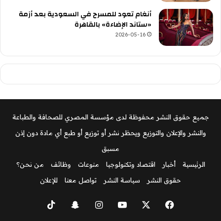
أنغام تعود للمسرح في السعودية بعد أزمة
«ستاند الإضاءة» بالقاهرة
2026-05-16
جميع حقوق النشر محفوظة لدى مؤسسة المصري للصحافة والطباعة
والنشر والإعلان والتوزيع ويحظر نشر أو توزيع أو طبع أي مادة دون إذن
مسبق
الرئيسية
أخبار
اقتصاد وتكنولوجيا
منوعات
وظائف
من نحن؟
حقوق النشر
سياسة النشر
تواصل معنا
للإعلان
‫X
فيسبوك
‫YouTube
انستقرام
سناب
‫TikTok