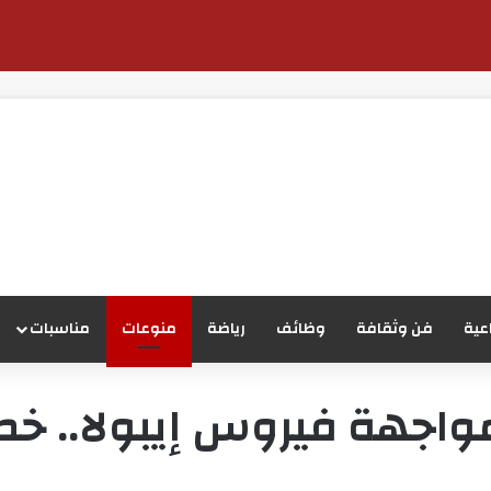
عية
فن وثقافة
وظائف
رياضة
منوعات
مناسبات
لمواجهة فيروس إيبولا.. 